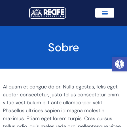
Sobre
Abrir 
Aliquam et congue dolor. Nulla egestas, felis eget
auctor consectetur, justo tellus consectetur enim,
vitae vestibulum elit ante ullamcorper velit.
Phasellus ultrices sapien id magna molestie
maximus. Etiam eget lorem turpis. Cras cursus
tellus odio, quis malesuada orci pellentesque vitae.